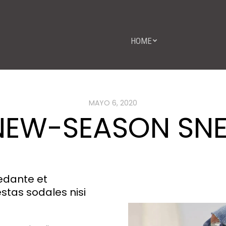
HOME
MAYO 6, 2020
NEW-SEASON SN
sedante et
tas sodales nisi