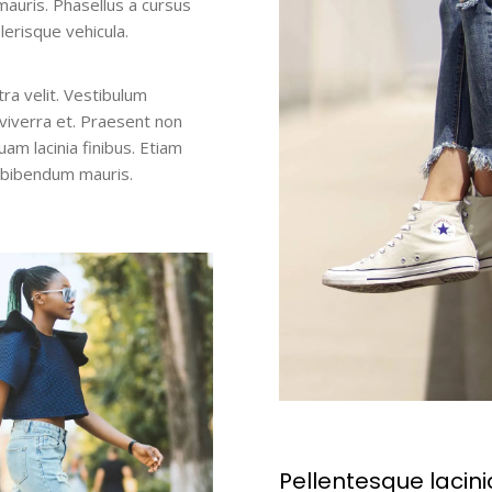
auris. Phasellus a cursus
elerisque vehicula.
tra velit. Vestibulum
 viverra et. Praesent non
uam lacinia finibus. Etiam
c bibendum mauris.
Pellentesque lacini