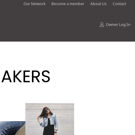
Our Network
Become a member
About Us
Contact
Owner Log In
EAKERS